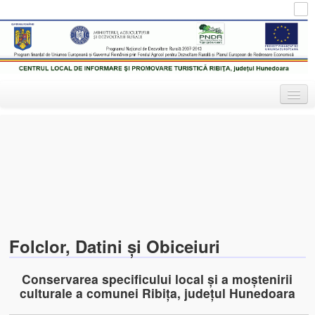
Centrul Local de Informare
Turism în Munții Zarandului
Turistică Ribița
Inforibita – Centrul de Informare Turistică
Obiective de vizitat
Despre comuna Ribița
Folclor, Datini şi Obiceiuri
Mănăstirea Crişan
Conservarea specificului local şi a moştenirii
Biserica Ortodoxă „Sf. Nicolae” din Ribiţa (1404, 1414, 1417
culturale a comunei Ribiţa, judeţul Hunedoara
Biserica Ortodoxă „Cuvioasa Paraschiva” din Ribicioara