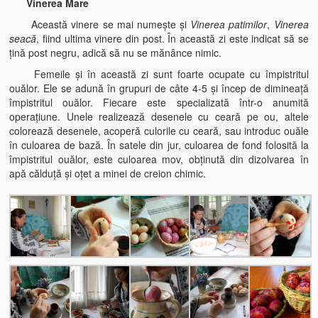
Vinerea Mare
Această vinere se mai numeşte şi
Vinerea patimilor
,
Vinerea
seacă
, fiind ultima vinere din post. În această zi este indicat să se
ţină post negru, adică să nu se mănânce nimic.
Femeile şi în această zi sunt foarte ocupate cu împistritul
ouălor. Ele se adună în grupuri de câte 4-5 şi încep de dimineaţă
împistritul ouălor. Fiecare este specializată într-o anumită
operaţiune. Unele realizează desenele cu ceară pe ou, altele
colorează desenele, acoperă culorile cu ceară, sau introduc ouăle
în culoarea de bază. În satele din jur, culoarea de fond folosită la
împistritul ouălor, este culoarea mov, obţinută din dizolvarea în
apă călduţă şi oţet a minei de creion chimic.