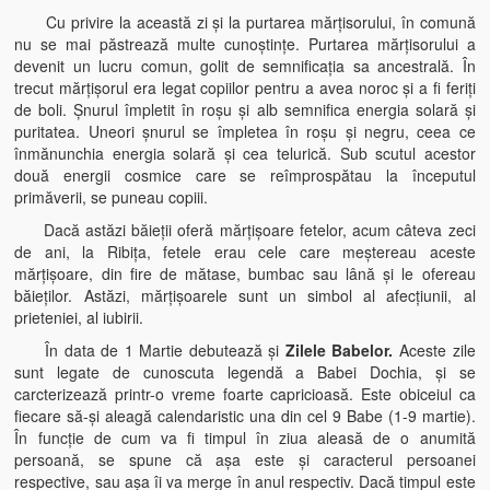
Cu privire la această zi şi la purtarea mărţisorului, în comună
nu se mai păstrează multe cunoştinţe. Purtarea mărţisorului a
devenit un lucru comun, golit de semnificaţia sa ancestrală. În
trecut mărţişorul era legat copiilor pentru a avea noroc şi a fi feriţi
de boli. Şnurul împletit în roşu şi alb semnifica energia solară şi
puritatea. Uneori şnurul se împletea în roşu şi negru, ceea ce
înmănunchia energia solară şi cea telurică. Sub scutul acestor
două energii cosmice care se reîmprospătau la începutul
primăverii, se puneau copiii.
Dacă astăzi băieţii oferă mărţişoare fetelor, acum câteva zeci
de ani, la Ribiţa, fetele erau cele care meştereau aceste
mărţişoare, din fire de mătase, bumbac sau lână şi le ofereau
băieţilor. Astăzi, mărţişoarele sunt un simbol al afecţiunii, al
prieteniei, al iubirii.
În data de 1 Martie debutează şi
Zilele Babelor.
Aceste zile
sunt legate de cunoscuta legendă a Babei Dochia, şi se
carcterizează printr-o vreme foarte capricioasă. Este obiceiul ca
fiecare să-şi aleagă calendaristic una din cel 9 Babe (1-9 martie).
În funcţie de cum va fi timpul în ziua aleasă de o anumită
persoană, se spune că aşa este şi caracterul persoanei
respective, sau aşa îi va merge în anul respectiv. Dacă timpul este