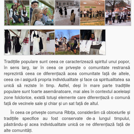
Biserica Ortodoxă „Sf. Nicolae” din Dumbrava de Sus
Biserica Ortodoxă „Adormirea Maicii Domnului” din Dumbr
CASA MEMORIALĂ CRIŞAN
Casa memorială „Vlaicu Bârna” din Crişan
Casa Muzeu „Lada de Zestre” din Ribiţa
Tradiţiile populare sunt ceea ce caracterizează spiritul unui popor,
în sens larg, iar în ceea ce priveşte o comunitate restransă
REZERVAŢIA NATURALĂ SPEOLOGICĂ CHEILE RIBICIOAREI
reprezintă ceea ce diferenţiază acea comunitate faţă de altele,
ceea ce-i asigură propria individualitate şi face ca spiritualitatea sa
Obiective Turistice din Vecinătate
unică să reziste în timp. Astfel, deşi în mare parte tradiţiile
populare sunt foarte asemănatoare, mai ales în contextul aceleiaşi
Folclor
zone folclorice, există totuşi elemente care diferenţiază o comună
faţă de vecinele sale şi chiar şi un sat faţă de altul.
Folclor, Datini şi Obiceiuri
În ceea ce priveşte comuna Ribiţa, considerăm că obiceiurile şi
tradiţiile specifice au fost conservate de-a lungul timpului,
Obiceiuri locale și legende
păstrându-şi acea individualitate unică ce ne diferenţiază faţă de
alte comunităţi.
Ultimul meşter de fluiere din Zarand