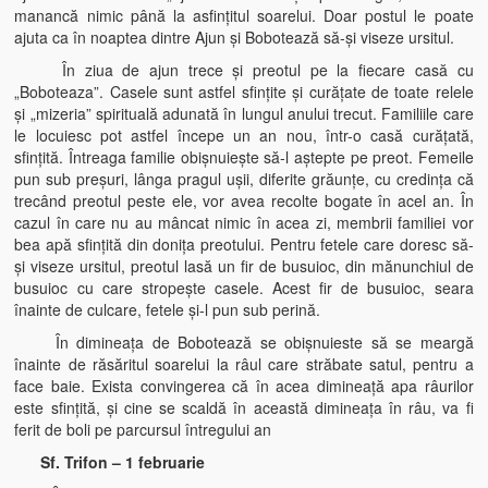
manancă nimic până la asfinţitul soarelui. Doar postul le poate
ajuta ca în noaptea dintre Ajun şi Bobotează să-şi viseze ursitul.
În ziua de ajun trece şi preotul pe la fiecare casă cu
„Boboteaza”. Casele sunt astfel sfinţite şi curăţate de toate relele
şi „mizeria” spirituală adunată în lungul anului trecut. Familiile care
le locuiesc pot astfel începe un an nou, într-o casă curăţată,
sfinţită. Întreaga familie obişnuieşte să-l aştepte pe preot. Femeile
pun sub preşuri, lânga pragul uşii, diferite grăunţe, cu credinţa că
trecând preotul peste ele, vor avea recolte bogate în acel an. În
cazul în care nu au mâncat nimic în acea zi, membrii familiei vor
bea apă sfinţită din doniţa preotului. Pentru fetele care doresc să-
şi viseze ursitul, preotul lasă un fir de busuioc, din mănunchiul de
busuioc cu care stropeşte casele. Acest fir de busuioc, seara
înainte de culcare, fetele şi-l pun sub perină.
În dimineaţa de Bobotează se obişnuieste să se meargă
înainte de răsăritul soarelui la râul care străbate satul, pentru a
face baie. Exista convingerea că în acea dimineaţă apa râurilor
este sfinţită, şi cine se scaldă în această dimineaţa în râu, va fi
ferit de boli pe parcursul întregului an
Sf. Trifon – 1 februarie