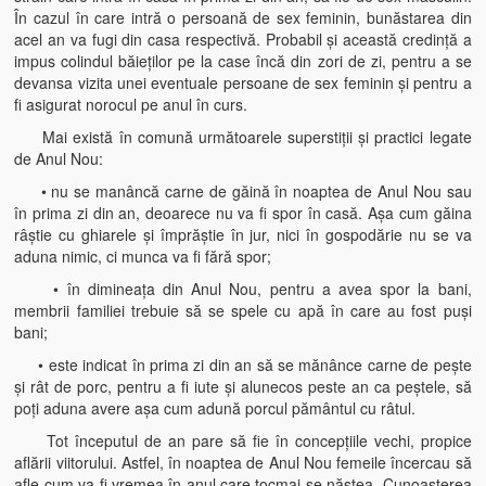
În cazul în care intră o persoană de sex feminin, bunăstarea din
acel an va fugi din casa respectivă. Probabil şi această credinţă a
impus colindul băieţilor pe la case încă din zori de zi, pentru a se
devansa vizita unei eventuale persoane de sex feminin şi pentru a
fi asigurat norocul pe anul în curs.
Mai există în comună următoarele superstiţii şi practici legate
de Anul Nou:
• nu se manâncă carne de găină în noaptea de Anul Nou sau
în prima zi din an, deoarece nu va fi spor în casă. Aşa cum găina
râştie cu ghiarele şi împrăştie în jur, nici în gospodărie nu se va
aduna nimic, ci munca va fi fără spor;
• în dimineaţa din Anul Nou, pentru a avea spor la bani,
membrii familiei trebuie să se spele cu apă în care au fost puşi
bani;
• este indicat în prima zi din an să se mănânce carne de peşte
şi rât de porc, pentru a fi iute şi alunecos peste an ca peştele, să
poţi aduna avere aşa cum adună porcul pământul cu râtul.
Tot începutul de an pare să fie în concepţiile vechi, propice
aflării viitorului. Astfel, în noaptea de Anul Nou femeile încercau să
afle cum va fi vremea în anul care tocmai se năştea. Cunoaşterea