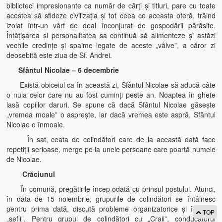
biblioteci impresionante ca număr de cărţi şi titluri, pare cu toate
acestea să sfideze civilizaţia şi tot ceea ce aceasta oferă, trăind
izolat într-un vârf de deal înconjurat de gospodării părăsite.
Înfăţişarea şi personalitatea sa continuă să alimenteze şi astăzi
vechile credinţe şi spaime legate de aceste „vâlve”, a căror zi
deosebită este ziua de Sf. Andrei.
Sfântul Nicolae – 6 decembrie
Există obiceiul ca în această zi, Sfântul Nicolae să aducă câte
o nuia celor care nu au fost cuminţi peste an. Noaptea în ghete
lasă copiilor daruri. Se spune că dacă Sfântul Nicolae găseşte
„vremea moale” o aspreşte, iar dacă vremea este aspră, Sfântul
Nicolae o înmoaie.
În sat, ceata de colindători care de la această dată face
repetiţii serioase, merge pe la unele persoane care poartă numele
de Nicolae.
Crăciunul
În comună, pregătirile încep odată cu prinsul postului. Atunci,
în data de 15 noiembrie, grupurile de colindători se întâlnesc
pentru prima dată, discută probleme organizatorice şi îşi aleg
TOP
„şefii”. Pentru grupul de colindători cu „Craii”, conducătorul