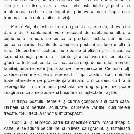
prin jertfa lui Iisus, care a înviat. Mai este iubită şi pentru că
întotdeauna cade în anotimpul de primăvară, când timpul este
frumos şi toată natura plină de viaţă.
Postul Paştelui este cel mai lung post de peste an, el având o
durată de 7 săptămâni. Este precedat de săptămâna albă, o
săptămână în care se consumă produse lactate dar nu se
consumă carne. Înainte de prinderea postului se face o ultimă
horă. Gospodinele scoteau toate oalele şi blidele şi le frecau cu
leşie şi cenuşă pentru a fi curate şi a nu avea nici un pic de
grăsime. În trecut, postul se ţinea cu stricteţe de către toţi membrii
familiei, astăzi el este ţinut doar de unele persoane. Cei mai mulţi
postesc doar miercurea şi vinerea. În timpul postului sunt interzise
toate alimentele de provenienţă animală. Unii postesc cu hrană
nepregătită. În urma unui post atât de lung şi greu se poate
imagina cu câtă nerăbdare şi bucurie sunt aşteptate Paştile.
În timpul postului, femeile îşi curăţa gospodăria şi toată casa.
Hainele sunt aerisite, scuturate, camerele văruite, duşumelele
frecate, totul trebuia înnoit şi împrospătat.
Copiii au şi ei preocupările lor specifice odată Postul început.
Astfel, ei se adună pe cătune, şi în livezi sau grădini, îşi instalează