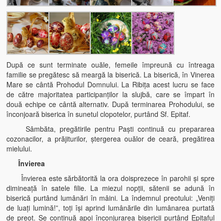
După ce sunt terminate ouăle, femeile împreună cu întreaga
familie se pregătesc să meargă la biserică. La biserică, în Vinerea
Mare se cântă Prohodul Domnului. La Ribiţa acest lucru se face
de către majoritatea participanţilor la slujbă, care se împart în
două echipe ce cântă alternativ. După terminarea Prohodului, se
înconjoară biserica în sunetul clopotelor, purtând Sf. Epitaf.
Sâmbăta, pregătirile pentru Paşti continuă cu prepararea
cozonacilor, a prăjiturilor, ştergerea ouălor de ceară, pregătirea
mielului.
Învierea
Învierea este sărbătorită la ora doisprezece în parohii şi spre
dimineaţă în satele filie. La miezul nopţii, sătenii se adună în
biserică purtând lumânări în mâini. La îndemnul preotului: „Veniţi
de luaţi lumină!”, toţi îşi aprind lumânările din lumânarea purtată
de preot. Se continuă apoi înconjurarea bisericii purtând Epitaful