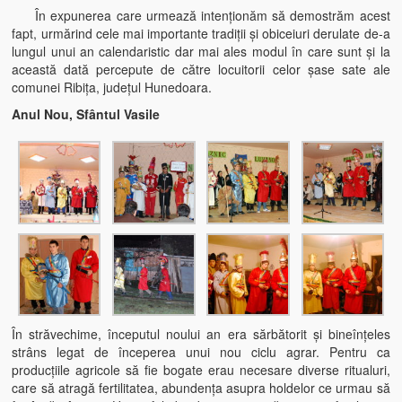
În expunerea care urmează intenţionăm să demostrăm acest
Informații utile
fapt, urmărind cele mai importante tradiţii şi obiceiuri derulate de-a
lungul unui an calendaristic dar mai ales modul în care sunt şi la
Informații despre comuna Ribița
această dată percepute de către locuitorii celor şase sate ale
comunei Ribiţa, judeţul Hunedoara.
Cazare
Anul Nou, Sfântul Vasile
Telefoane şi Adrese Utile
Contact
În străvechime, începutul noului an era sărbătorit şi bineînţeles
strâns legat de începerea unui nou ciclu agrar. Pentru ca
producţiile agricole să fie bogate erau necesare diverse ritualuri,
care să atragă fertilitatea, abundenţa asupra holdelor ce urmau să