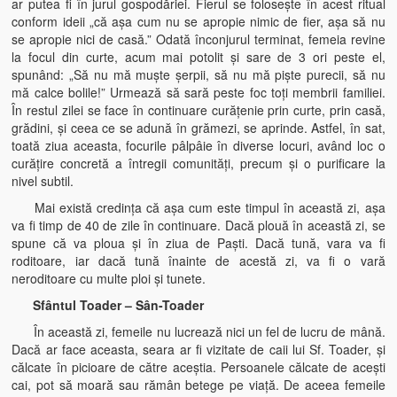
ar putea fi în jurul gospodăriei. Fierul se foloseşte în acest ritual
conform ideii „că aşa cum nu se apropie nimic de fier, aşa să nu
se apropie nici de casă.” Odată înconjurul terminat, femeia revine
la focul din curte, acum mai potolit şi sare de 3 ori peste el,
spunând: „Să nu mă muşte şerpii, să nu mă pişte purecii, să nu
mă calce bolile!” Urmează să sară peste foc toţi membrii familiei.
În restul zilei se face în continuare curăţenie prin curte, prin casă,
grădini, şi ceea ce se adună în grămezi, se aprinde. Astfel, în sat,
toată ziua aceasta, focurile pâlpâie în diverse locuri, având loc o
curăţire concretă a întregii comunităţi, precum şi o purificare la
nivel subtil.
Mai există credinţa că aşa cum este timpul în această zi, aşa
va fi timp de 40 de zile în continuare. Dacă plouă în această zi, se
spune că va ploua şi în ziua de Paşti. Dacă tună, vara va fi
roditoare, iar dacă tună înainte de acestă zi, va fi o vară
neroditoare cu multe ploi şi tunete.
Sfântul Toader – Sân-Toader
În această zi, femeile nu lucrează nici un fel de lucru de mână.
Dacă ar face aceasta, seara ar fi vizitate de caii lui Sf. Toader, şi
călcate în picioare de către aceştia. Persoanele călcate de aceşti
cai, pot să moară sau rămân betege pe viaţă. De aceea femeile