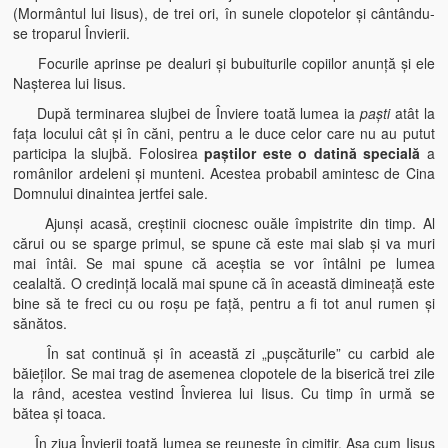
(Mormântul lui Iisus), de trei ori, în sunele clopotelor şi cântându-
se troparul Învierii.
Focurile aprinse pe dealuri şi bubuiturile copiilor anunţă şi ele
Naşterea lui Iisus.
După terminarea slujbei de Înviere toată lumea ia
paşti
atât la
faţa locului cât şi în căni, pentru a le duce celor care nu au putut
participa la slujbă. Folosirea
paştilor este o datină specială
a
românilor ardeleni şi munteni. Acestea probabil amintesc de Cina
Domnului dinaintea jertfei sale.
Ajunşi acasă, creştinii ciocnesc ouăle împistrite din timp. Al
cărui ou se sparge primul, se spune că este mai slab şi va muri
mai întâi. Se mai spune că aceştia se vor întâlni pe lumea
cealaltă. O credinţă locală mai spune că în această dimineaţă este
bine să te freci cu ou roşu pe faţă, pentru a fi tot anul rumen şi
sănătos.
În sat continuă şi în această zi „puşcăturile” cu carbid ale
băieţilor. Se mai trag de asemenea clopotele de la biserică trei zile
la rând, acestea vestind Învierea lui Iisus. Cu timp în urmă se
bătea şi toaca.
În ziua Învierii toată lumea se reuneşte în cimitir. Aşa cum Iisus