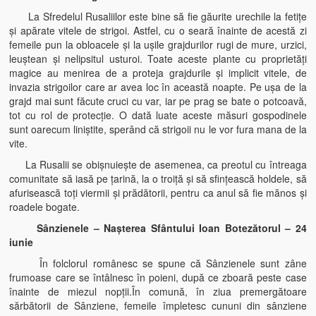
La Sfredelul Rusaliilor este bine să fie găurite urechile la fetiţe
şi apărate vitele de strigoi. Astfel, cu o seară înainte de acestă zi
femeile pun la obloacele şi la uşile grajdurilor rugi de mure, urzici,
leuştean şi nelipsitul usturoi. Toate aceste plante cu proprietăţi
magice au menirea de a proteja grajdurile şi implicit vitele, de
invazia strigoilor care ar avea loc în această noapte. Pe uşa de la
grajd mai sunt făcute cruci cu var, iar pe prag se bate o potcoavă,
tot cu rol de protecţie. O dată luate aceste măsuri gospodinele
sunt oarecum liniştite, sperând că strigoii nu le vor fura mana de la
vite.
La Rusalii se obişnuieşte de asemenea, ca preotul cu întreaga
comunitate să iasă pe ţarină, la o troiţă şi să sfinţească holdele, să
afurisească toţi viermii şi prădătorii, pentru ca anul să fie mănos şi
roadele bogate.
Sânzienele – Naşterea Sfântului Ioan Botezătorul – 24
iunie
În folclorul românesc se spune că Sânzienele sunt zâne
frumoase care se întâlnesc în poieni, după ce zboară peste case
înainte de miezul nopţii.În comună, în ziua premergătoare
sărbătorii de Sânziene, femeile împletesc cununi din sânziene