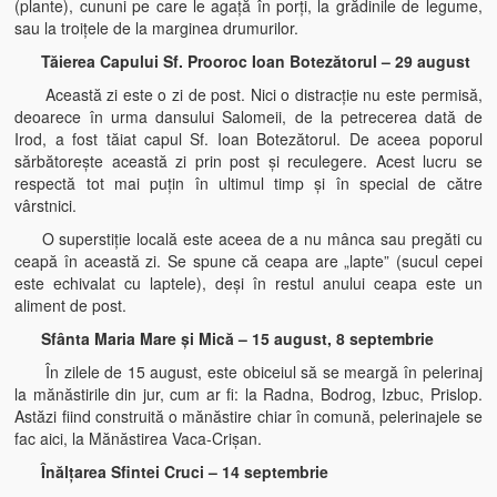
(plante), cununi pe care le agaţă în porţi, la grădinile de legume,
sau la troiţele de la marginea drumurilor.
Tăierea Capului Sf. Prooroc Ioan Botezătorul – 29 august
Această zi este o zi de post. Nici o distracţie nu este permisă,
deoarece în urma dansului Salomeii, de la petrecerea dată de
Irod, a fost tăiat capul Sf. Ioan Botezătorul. De aceea poporul
sărbătoreşte această zi prin post şi reculegere. Acest lucru se
respectă tot mai puţin în ultimul timp şi în special de către
vârstnici.
O superstiţie locală este aceea de a nu mânca sau pregăti cu
ceapă în această zi. Se spune că ceapa are „lapte” (sucul cepei
este echivalat cu laptele), deşi în restul anului ceapa este un
aliment de post.
Sfânta Maria Mare şi Mică – 15 august, 8 septembrie
În zilele de 15 august, este obiceiul să se meargă în pelerinaj
la mănăstirile din jur, cum ar fi: la Radna, Bodrog, Izbuc, Prislop.
Astăzi fiind construită o mănăstire chiar în comună, pelerinajele se
fac aici, la Mănăstirea Vaca-Crişan.
Înălţarea Sfintei Cruci – 14 septembrie