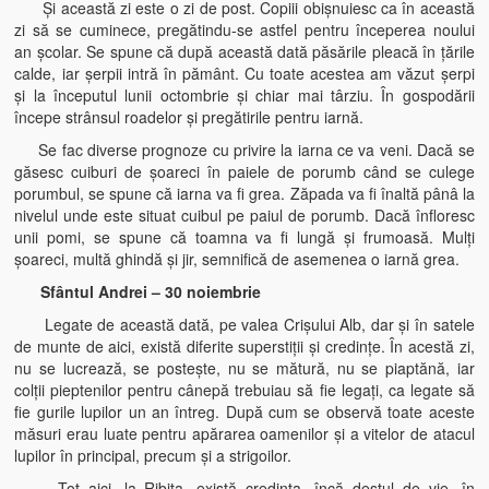
Şi această zi este o zi de post. Copiii obişnuiesc ca în această
zi să se cuminece, pregătindu-se astfel pentru începerea noului
an şcolar. Se spune că după această dată păsările pleacă în ţările
calde, iar şerpii intră în pământ. Cu toate acestea am văzut şerpi
şi la începutul lunii octombrie şi chiar mai târziu. În gospodării
începe strânsul roadelor şi pregătirile pentru iarnă.
Se fac diverse prognoze cu privire la iarna ce va veni. Dacă se
găsesc cuiburi de şoareci în paiele de porumb când se culege
porumbul, se spune că iarna va fi grea. Zăpada va fi înaltă pânâ la
nivelul unde este situat cuibul pe paiul de porumb. Dacă înfloresc
unii pomi, se spune că toamna va fi lungă şi frumoasă. Mulţi
şoareci, multă ghindă şi jir, semnifică de asemenea o iarnă grea.
Sfântul Andrei – 30 noiembrie
Legate de această dată, pe valea Crişului Alb, dar şi în satele
de munte de aici, există diferite superstiţii şi credinţe. În acestă zi,
nu se lucrează, se posteşte, nu se mătură, nu se piaptănă, iar
colţii pieptenilor pentru cânepă trebuiau să fie legaţi, ca legate să
fie gurile lupilor un an întreg. După cum se observă toate aceste
măsuri erau luate pentru apărarea oamenilor şi a vitelor de atacul
lupilor în principal, precum şi a strigoilor.
Tot aici, la Ribiţa, există credinţa, încă destul de vie, în