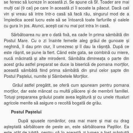
se feresc să lucreze în această zi. Se spune că Sf. Toader are mai
mulţi cai (9 cai) pe care în această zi îi scoate la păscut. Dacă caii
vin şi vreau să intre într-o casă să facă rău, singurul mod de a
împiedica acest lucru este să se întoarcă toate farfuriile şi oalele
cu gura în jos. Atunci, aceşti cai nu mai pot intra în casă.
Sărbătoarea nu are o dată fixă, ea cade în prima sâmbătă din
Postul Mare. Cu o zi înainte femeile aleg grâul de gunoaie şi
neghină, îl dau prin ciur, îl umezesc şi îl dau la râşniţă. După ce
este râşnit, se pune la fiert. Când este gata, se combină cu miere,
nucă măcinată şi alte mirodenii. Sâmbăta dimineaţa o parte din
acest grâu astfel preparat se duce la biserică de pomana morţilor,
această sâmbătă fiind prima sâmbătă din şirul celor şapte din
Postul Paştelui, numite şi Sâmbetele Morţilor.
Grâul astfel pregătit, se oferă cum spuneam pentru pomana
morţilor, dar este mâncat cu multă plăcere şi de membrii familiei.
Totuşi prepararea grâului poate avea legătură şi cu unele ritualuri
agricole menite să asigure o recoltă bogată de grâu.
Postul Paştelui
După spusele românilor, cea mai mare şi mai cu drag
aşteptată sărbătoare de peste an, este sărbătoarea Paştilor. Ea
este atât de iubită, pentru că în această zi lumea a fost mântuită