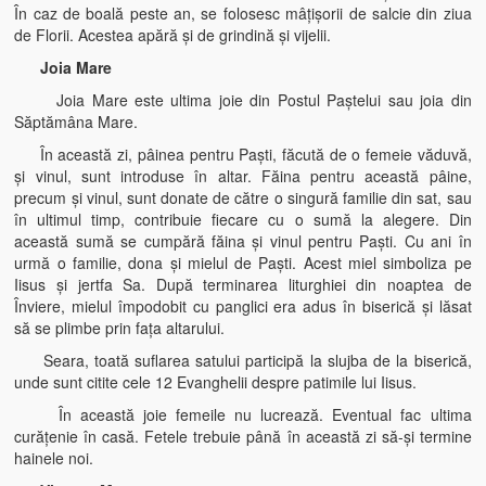
În caz de boală peste an, se folosesc mâţişorii de salcie din ziua
de Florii. Acestea apără şi de grindină şi vijelii.
Joia Mare
Joia Mare este ultima joie din Postul Paştelui sau joia din
Săptămâna Mare.
În această zi, pâinea pentru Paşti, făcută de o femeie văduvă,
şi vinul, sunt introduse în altar. Făina pentru această pâine,
precum şi vinul, sunt donate de către o singură familie din sat, sau
în ultimul timp, contribuie fiecare cu o sumă la alegere. Din
această sumă se cumpără făina şi vinul pentru Paşti. Cu ani în
urmă o familie, dona şi mielul de Paşti. Acest miel simboliza pe
Iisus şi jertfa Sa. După terminarea liturghiei din noaptea de
Înviere, mielul împodobit cu panglici era adus în biserică şi lăsat
să se plimbe prin faţa altarului.
Seara, toată suflarea satului participă la slujba de la biserică,
unde sunt citite cele 12 Evanghelii despre patimile lui Iisus.
În această joie femeile nu lucrează. Eventual fac ultima
curăţenie în casă. Fetele trebuie până în această zi să-şi termine
hainele noi.