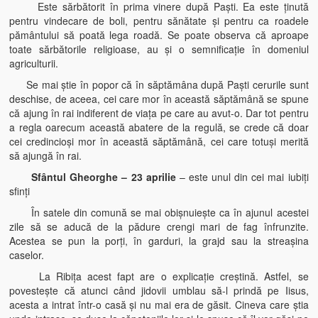
Este sărbătorit în prima vinere după Paşti. Ea este ţinută
pentru vindecare de boli, pentru sănătate şi pentru ca roadele
pământului să poată lega roadă. Se poate observa că aproape
toate sărbătorile religioase, au şi o semnificaţie în domeniul
agriculturii.
Se mai ştie în popor că în săptămâna după Paşti cerurile sunt
deschise, de aceea, cei care mor în această săptămână se spune
că ajung în rai indiferent de viaţa pe care au avut-o. Dar tot pentru
a regla oarecum această abatere de la regulă, se crede că doar
cei credincioşi mor în această săptămână, cei care totuşi merită
să ajungă în rai.
Sfântul Gheorghe – 23 aprilie
– este unul din cei mai iubiţi
sfinţi
În satele din comună se mai obişnuieşte ca în ajunul acestei
zile să se aducă de la pădure crengi mari de fag înfrunzite.
Acestea se pun la porţi, în garduri, la grajd sau la streaşina
caselor.
La Ribiţa acest fapt are o explicaţie creştină. Astfel, se
povesteşte că atunci când jidovii umblau să-l prindă pe Iisus,
acesta a intrat într-o casă şi nu mai era de găsit. Cineva care ştia