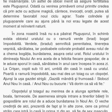
fie însămânţate. Un astfel de obicei menit să asigure fertilitatea
este Pluguşorul. Odată cu venirea primăverii omul primitiv credea
că prin acte cu acţiune magică, cântece, invocaţii, oraţii, putea să
determine favorabil noul ciclu agrar. Toate colindele şi
pluguşoarele care au ajuns până la noi erau legate de acest
moment al reînvierii naturii.
În zona noastră însă nu s-a păstrat Pluguşorul, în schimb
exista obiceiul uratului cu o ramură verde (brad) bogat
împodobită. Verdele, (bradul) semnifică perenitatea, tinereţea
veşnică, sănătatea, iar podoabele colorate probabil aveau rolul de
a chema bogăţia, bunăstarea, asupra celui urat. Rolul uratului în
dimineaţa Noului An era acela de a felicita fiecare gospodar, de a
le aduce sporul în casă, sănătatea în anul care începea în acea zi.
La Crişan, copiii sub 10 ani, umblă din casă în casă cu uratul.
Poartă o ramură împodobită, sau mai des un toiag cu un clopoţel.
Ajunşi la uşa gazdei strigă: „Gazdă mândră şi frumoasă / Slobozi
Anul Nou în casă. / Anul Nou cu bucurie / Vă dorim ca să vă fie.”
Clopoţelul şi toiagul au menirea de a alunga spiritele rele,
boala, farmecele. De asemenea simpla intrare a tinerilor băieţi în
gospodărie are rolul de a aduce bunăstarea în Noul An. O veche
credinţă de aici, prezentă de fapt şi în alte zone, cere ca primul
străin care intră în casă în prima zi din an, să fie de sex masculin.