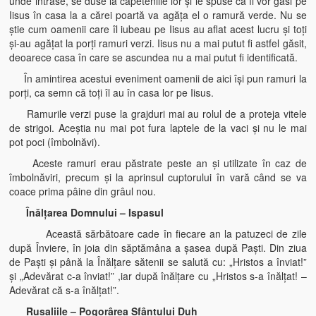
unde intrase, se duse la căpeteniile lor şi le spuse că îl vor găsi pe
Iisus în casa la a cărei poartă va agăţa el o ramură verde. Nu se
ştie cum oamenii care îl iubeau pe Iisus au aflat acest lucru şi toţi
şi-au agăţat la porţi ramuri verzi. Iisus nu a mai putut fi astfel găsit,
deoarece casa în care se ascundea nu a mai putut fi identificată.
În amintirea acestui eveniment oamenii de aici îşi pun ramuri la
porţi, ca semn că toţi îl au în casa lor pe Iisus.
Ramurile verzi puse la grajduri mai au rolul de a proteja vitele
de strigoi. Aceştia nu mai pot fura laptele de la vaci şi nu le mai
pot poci (îmbolnăvi).
Aceste ramuri erau păstrate peste an şi utilizate în caz de
îmbolnăviri, precum şi la aprinsul cuptorului în vară când se va
coace prima pâine din grâul nou.
Înălţarea Domnului – Ispasul
Această sărbătoare cade în fiecare an la patuzeci de zile
după Înviere, în joia din săptămâna a şasea după Paşti. Din ziua
de Paşti şi până la Înălţare sătenii se salută cu: „Hristos a înviat!”
şi „Adevărat c-a înviat!” ,iar după înălţare cu „Hristos s-a înălţat! –
Adevărat că s-a înălţat!”.
Rusaliile – Pogorârea Sfântului Duh