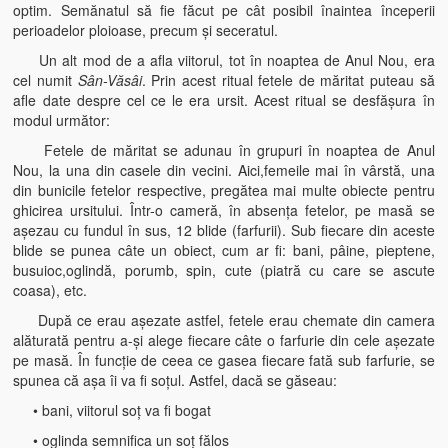
optim. Semănatul să fie făcut pe cât posibil înaintea începerii
perioadelor ploioase, precum şi seceratul.
Un alt mod de a afla viitorul, tot în noaptea de Anul Nou, era
cel numit
Sân-Văsâi
. Prin acest ritual fetele de măritat puteau să
afle date despre cel ce le era ursit. Acest ritual se desfăşura în
modul următor:
Fetele de măritat se adunau în grupuri în noaptea de Anul
Nou, la una din casele din vecini. Aici,femeile mai în vârstă, una
din bunicile fetelor respective, pregătea mai multe obiecte pentru
ghicirea ursitului. Într-o cameră, în absenţa fetelor, pe masă se
aşezau cu fundul în sus, 12 blide (farfurii). Sub fiecare din aceste
blide se punea câte un obiect, cum ar fi: bani, pâine, pieptene,
busuioc,oglindă, porumb, spin, cute (piatră cu care se ascute
coasa), etc.
După ce erau aşezate astfel, fetele erau chemate din camera
alăturată pentru a-şi alege fiecare câte o farfurie din cele aşezate
pe masă. În funcţie de ceea ce gasea fiecare fată sub farfurie, se
spunea că aşa îi va fi soţul. Astfel, dacă se găseau:
• bani, viitorul soţ va fi bogat
• oglinda semnifica un soţ fălos