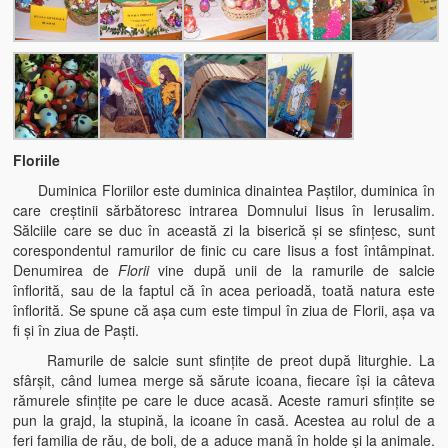
Floriile
Duminica Floriilor este duminica dinaintea Paştilor, duminica în
care creştinii sărbătoresc intrarea Domnului Iisus în Ierusalim.
Sălciile care se duc în această zi la biserică şi se sfinţesc, sunt
corespondentul ramurilor de finic cu care Iisus a fost întâmpinat.
Denumirea de
Florii
vine după unii de la ramurile de salcie
înflorită, sau de la faptul că în acea perioadă, toată natura este
înflorită. Se spune că aşa cum este timpul în ziua de Florii, aşa va
fi şi în ziua de Paşti.
Ramurile de salcie sunt sfinţite de preot după liturghie. La
sfârşit, când lumea merge să sărute icoana, fiecare îşi ia câteva
rămurele sfinţite pe care le duce acasă. Aceste ramuri sfinţite se
pun la grajd, la stupină, la icoane în casă. Acestea au rolul de a
feri familia de rău, de boli, de a aduce mană în holde şi la animale.