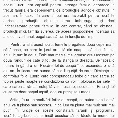
acestui lucru era capitală pentru întreaga familie, deoarece în
trecut familia era dependentă de producţiile agricole obţinute în
acel an. În cazul în care timpul era favorabil pentru lucrările
agricole, producţiile obţinute erau îmbelşugate şi deci
îndestulătoare pentru familie. În caz contrar, când se obţineau
producţii mici, familia suferea, de aceea gospodinele încercau să
afle cum va fi anul, bogat sau sărac, în funcţie de timp.
Pentru a afla acest lucru, femeile pregătesc două cepe mari,
sănătoase, pe care în jurul orei 12 din noapte, când se înnoia
anul, le taie în două. Foile mai mari şi mai groase erau aşezate pe
două rânduri de câte 6 foi, de la stânga la dreapta. Se făcea o
notare în gând a lor. Fiecărei foi de ceapă îi corespundea o lună
din an. În fiecare se punea câte o linguriţă de sare. Dimineţa se
controlau foile. Lunile care corespundeau foilor din care sarea se
topise peste noapte se concluziona că vor fi ploioase, iar cele în
care sarea a rămas netopită vor fi uscate, secetoase. Erau şi foi
cu sarea doar parţial topită, deci cu precipitaţii medii.
Astfel, în urma analizării foilor de ceapă, se putea stabili dacă
anul va fi ploios sau secetos, în ce luni va ploua mai mult sau mai
puţin. În funcţie de aceste constatări, ţăranii îşi programau
lucrările agricole, astfel încât acestea să fie făcute la momentul