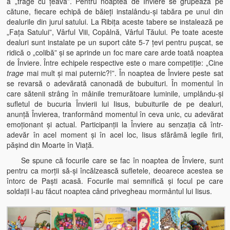
a „trage cu ţeava”. Pentru noaptea de Înviere se grupează pe
cătune, fiecare echipă de băieţi instalându-şi tabăra pe unul din
dealurile din jurul satului. La Ribiţa aceste tabere se instalează pe
„Faţa Satului”, Vârful Viii, Copâlnă, Vârful Tăului. Pe toate aceste
dealuri sunt instalate pe un suport câte 5-7 ţevi pentru puşcat, se
ridică o „colibă” şi se aprinde un foc mare care arde toată noaptea
de Înviere. Între echipele respective este o mare competiţie: „Cine
trage
mai mult şi mai puternic?!”. În noaptea de Înviere peste sat
se revarsă o adevărată canonadă de bubuituri. În momentul în
care sătenii strâng în mâinile tremurătoare luminile, umplându-şi
sufletul de bucuria Învierii lui Iisus, bubuiturile de pe dealuri,
anunţă Învierea, tranformând momentul în ceva unic, cu adevărat
emoţionant şi actual. Participanţii la Înviere au senzaţia că într-
adevăr în acel moment şi în acel loc, Iisus sfărâmă legile firii,
păşind din Moarte în Viaţă.
Se spune că focurile care se fac în noaptea de Înviere, sunt
pentru ca morţii să-şi încălzească sufletele, deoarece acestea se
întorc de Paşti acasă. Focurile mai semnifică şi focul pe care
soldaţii l-au făcut noaptea când privegheau mormântul lui Iisus.