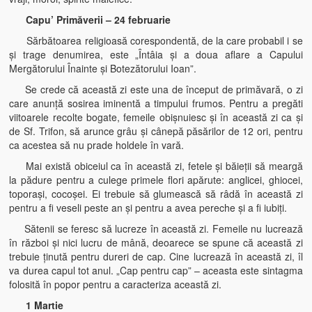
Capu’ Primăverii – 24 februarie
Sărbătoarea religioasă corespondentă, de la care probabil i se
şi trage denumirea, este „Întâia şi a doua aflare a Capului
Mergătorului Înainte şi Botezătorului Ioan”.
Se crede că această zi este una de început de primăvară, o zi
care anunţă sosirea iminentă a timpului frumos. Pentru a pregăti
viitoarele recolte bogate, femeile obişnuiesc şi în această zi ca şi
de Sf. Trifon, să arunce grâu şi cânepă păsărilor de 12 ori, pentru
ca acestea să nu prade holdele în vară.
Mai există obiceiul ca în această zi, fetele şi băieţii să meargă
la pădure pentru a culege primele flori apărute: anglicei, ghiocei,
toporaşi, cocoşei. Ei trebuie să glumească să râdă în această zi
pentru a fi veseli peste an şi pentru a avea pereche şi a fi iubiţi.
Sătenii se feresc să lucreze în această zi. Femeile nu lucrează
în război şi nici lucru de mână, deoarece se spune că această zi
trebuie ţinută pentru dureri de cap. Cine lucrează în această zi, îl
va durea capul tot anul. „Cap pentru cap” – aceasta este sintagma
folosită în popor pentru a caracteriza această zi.
1 Martie