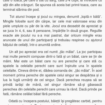
căte o toacă, pe care o bat cu sârg, câte 2-4 copii, la întrecere cu
alţii din alte crânguri. Se spunea că aceia bat primii toaca, care au
terminat slănina din pod.
Tot atunci începe şi jocul cu mingea, denumit „loptă-n bâtă”.
Mingile folosite sunt din cârpe, iar cele mai valoroase erau din
piele umplute cu păr de la vite. Jocul era deosebit de apreciat şi
se juca în 4, 6, sau 8 persoane, împărţite în două grupe. Regulile
exacte ale jocului nu s-a mai pastrat, dar oricum mingile erau
aruncate de unul din participanţi şi trebuiau respinse cu ajutorul
băţului de ceilalţi, într-o anumită ordine.
Un alt joc apreciat era cel numit „ţâc mălai”. La joc participau
mai multe perechi compuse dintr-o fată şi un băiat, care se ţin de
mâini. Mai este un băiat care nu are pereche şi care stă cu
spatele la celelalte perechi care sunt înşiruite una în spatele
celeilalte. Cineva dintre ei, dădea comanda de: „ţâc mălai”. În acel
moment prima pereche din spatele celui singur se despărţea şi o
lua la fugă urmăriţi de cel singur. Dacă perechea reuşea să se
prindă iarăşi de mână, cel singur rămâne să-şi găsească
perechea din celelalte perechi care urmau la rând. Dacă prinde pe
fată, rămâne celălat băiat fără pereche.
Odată cu începera postului, băieţii îşi pregătesc carbid, pentru