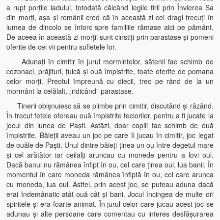
a rupt porţile iadului, totodată călcând legile firii prin Învierea Sa
din morţi, aşa şi românii cred că în această zi cei dragi trecuţi în
lumea de dincolo se întorc spre familiile rămase aici pe pământ.
De aceea în această zi morţii sunt cinstiţi prin parastase şi pomeni
oferite de cei vii pentru sufletele lor.
Adunaţi în cimitir în jurul mormintelor, sătenii fac schimb de
cozonaci, prăjituri, ţuică şi ouă împistrite, toate oferite de pomana
celor morţi. Preotul împreună cu diecii, trec pe rând de la un
mormânt la celălalt, „ridicând” parastase.
Tinerii obişnuiesc să se plimbe prin cimitir, discutând şi râzând.
În trecut fetele ofereau ouă împistrite feciorilor, pentru a fi jucate la
jocul din lunea de Paşti. Astăzi, doar copiii fac schimb de ouă
împistrite. Băieţii aveau un joc pe care îl jucau în cimitir, joc legat
de ouăle de Paşti. Unul dintre băieţi ţinea un ou între degetul mare
şi cel arătător iar ceilalţi aruncau cu monede pentru a lovi oul.
Dacă banul nu rămânea înfipt în ou, cel care ţinea oul, lua banii. În
momentul în care moneda rămânea înfiptă în ou, cel care arunca
cu moneda, lua oul. Astfel, prin acest joc, se puteau aduna dacă
erai îndemânatic atât ouă cât şi bani. Jocul încingea de multe ori
spiritele şi era foarte animat. În jurul celor care jucau acest joc se
adunau şi alte persoane care comentau cu interes desfăşurarea