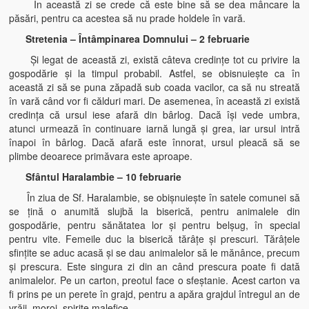
În această zi se crede că este bine să se dea mâncare la
păsări, pentru ca acestea să nu prade holdele în vară.
Stretenia – Întâmpinarea Domnului – 2 februarie
Şi legat de această zi, există câteva credinţe tot cu privire la
gospodărie şi la timpul probabil. Astfel, se obisnuieşte ca în
această zi să se puna zăpadă sub coada vacilor, ca să nu streată
în vară când vor fi călduri mari. De asemenea, în această zi există
credinţa că ursul iese afară din bârlog. Dacă îşi vede umbra,
atunci urmează în continuare iarnă lungă şi grea, iar ursul intră
înapoi în bârlog. Dacă afară este înnorat, ursul pleacă să se
plimbe deoarece primăvara este aproape.
Sfântul Haralambie – 10 februarie
În ziua de Sf. Haralambie, se obişnuieşte în satele comunei să
se ţină o anumită slujbă la biserică, pentru animalele din
gospodărie, pentru sănătatea lor şi pentru belşug, în special
pentru vite. Femeile duc la biserică tărâţe şi prescuri. Tărâţele
sfinţite se aduc acasă şi se dau animalelor să le mănânce, precum
şi prescura. Este singura zi din an când prescura poate fi dată
animalelor. Pe un carton, preotul face o sfeştanie. Acest carton va
fi prins pe un perete în grajd, pentru a apăra grajdul întregul an de
vrăji, moroi, spirite malefice.