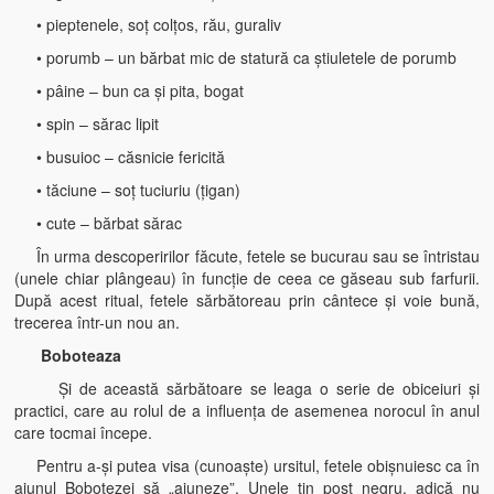
• pieptenele, soţ colţos, rău, guraliv
• porumb – un bărbat mic de statură ca ştiuletele de porumb
• pâine – bun ca şi pita, bogat
• spin – sărac lipit
• busuioc – căsnicie fericită
• tăciune – soţ tuciuriu (ţigan)
• cute – bărbat sărac
În urma descoperirilor făcute, fetele se bucurau sau se întristau
(unele chiar plângeau) în funcţie de ceea ce găseau sub farfurii.
După acest ritual, fetele sărbătoreau prin cântece şi voie bună,
trecerea într-un nou an.
Boboteaza
Şi de această sărbătoare se leaga o serie de obiceiuri şi
practici, care au rolul de a influenţa de asemenea norocul în anul
care tocmai începe.
Pentru a-şi putea visa (cunoaşte) ursitul, fetele obişnuiesc ca în
ajunul Bobotezei să „ajuneze”. Unele ţin post negru, adică nu