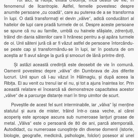
fenomenul de licantropie. Astfel, femeile povestesc despre
anumite persoane „cu coadă”, care au puterea de a se transforma
în lupi. O dată transformaţi ei devin „vâlve”, adică conducători ai
haitelor de lupi care pradă turmele de oi. Despre aceste persoane
se spune că nu au familie, umblă cu hainele sfâşiate, zdrenţuiţi,
trăind din dania sătenilor care îi hrănesc pentru a-şi apăra turmele
de oi. Unii săteni jură că ar fi văzut astfel de persoane întorcându-
se peste cap şi transformându-se în lupi, iar în postura de om
aceştia ar fi avut sânge la gură şi smocuri de lână printre dinţi.
Şi astăzi această credinţă este deosebit de vie în comună.
Oamenii povestesc depre „vâlva” din Dumbrava de Jos diferite
lucruri. Unii spun că l-au văzut în Hălmagiu, şi după aceea la
Ribiţa. Ei au venit cu trenul iar el nu, şi tot a ajuns înaintea lor. Prin
această relatare ei încearcă să demonstreze capacitatea acestor
„vâlve” de a parcurge distanţe mari în timp uimitor de scurt.
Poveştile de acest fel sunt interminabile, iar „vâlva” îşi menţine
statutul şi aura de mister, trăind într-o casa veche, al cărei
acoperiş este aproape ascuns sub numeroase lanţuri groase de
metal. „Vâlva” este o persoană de 80 de ani, parcă atemporală.
Autodidact, cu numeroase cunoştinţe din diverse domenii (istorie,
biologie, geografie, medicină, psihologie, folclor) posesor al unei