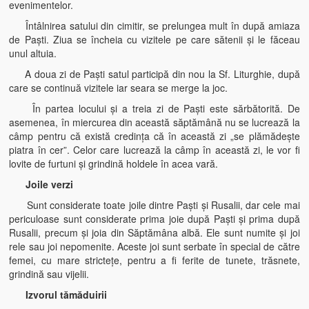
evenimentelor.
Întâlnirea satului din cimitir, se prelungea mult în după amiaza
de Paşti. Ziua se încheia cu vizitele pe care sătenii şi le făceau
unul altuia.
A doua zi de Paşti satul participă din nou la Sf. Liturghie, după
care se continuă vizitele iar seara se merge la joc.
În partea locului şi a treia zi de Paşti este sărbătorită. De
asemenea, în miercurea din această săptămână nu se lucrează la
câmp pentru că există credinţa că în această zi „se plămădeşte
piatra în cer”. Celor care lucrează la câmp în această zi, le vor fi
lovite de furtuni şi grindină holdele în acea vară.
Joile verzi
Sunt considerate toate joile dintre Paşti şi Rusalii, dar cele mai
periculoase sunt considerate prima joie după Paşti şi prima după
Rusalii, precum şi joia din Săptămâna albă. Ele sunt numite şi joi
rele sau joi nepomenite. Aceste joi sunt serbate în special de către
femei, cu mare stricteţe, pentru a fi ferite de tunete, trăsnete,
grindină sau vijelii.
Izvorul tămăduirii