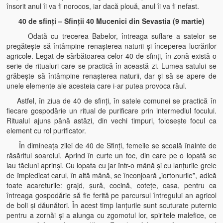
însorit anul îi va fi norocos, iar dacă plouă, anul îi va fi nefast.
40 de sfinţi – Sfinţii 40 Mucenici din Sevastia (9 martie)
Odată cu trecerea Babelor, întreaga suflare a satelor se
pregăteşte să întâmpine renaşterea naturii şi începerea lucrărilor
agricole. Legat de sărbătoarea celor 40 de sfinţi, în zonă există o
serie de ritualuri care se practică în această zi. Lumea satului se
grăbeşte să întâmpine renaşterea naturii, dar şi să se apere de
unele elemente ale acesteia care i-ar putea provoca răul.
Astfel, în ziua de 40 de sfinţi, în satele comunei se practică în
fiecare gospodărie un ritual de purificare prin intermediul focului.
Ritualul ajuns până astăzi, din vechi timpuri, foloseşte focul ca
element cu rol purificator.
În dimineaţa zilei de 40 de Sfinţi, femeile se scoală înainte de
răsăritul soarelui. Aprind în curte un foc, din care pe o lopată se
iau tăciuni aprinşi. Cu lopata cu jar într-o mână şi cu lanţurile grele
de împiedicat carul, în altă mână, se înconjoară „iortonurile”, adică
toate acareturile: grajd, şură, cocină, coteţe, casa, pentru ca
întreaga gospodărie să fie ferită pe parcursul întregului an agricol
de boli şi dăunători. În acest timp lanţurile sunt scuturate puternic
pentru a zornăi şi a alunga cu zgomotul lor, spiritele malefice, ce