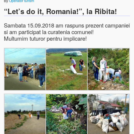
By
Operator turism
“Let’s do it, Romania!”, la Ribita!
Biserica Ortodoxă „Sf. Nicolae” din Dumbrava de Sus
Biserica Ortodoxă „Adormirea Maicii Domnului” din Dumbr
Sambata 15.09.2018 am raspuns prezent campaniei
si am participat la curatenia comunei!
CASA MEMORIALĂ CRIŞAN
Multumim tuturor pentru implicare!
Casa memorială „Vlaicu Bârna” din Crişan
Casa Muzeu „Lada de Zestre” din Ribiţa
REZERVAŢIA NATURALĂ SPEOLOGICĂ CHEILE RIBICIOAREI
Obiective Turistice din Vecinătate
Folclor
Folclor, Datini şi Obiceiuri
Obiceiuri locale și legende
Ultimul meşter de fluiere din Zarand