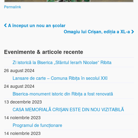
Permalink
Informații utile
Informații despre comuna Ribița
A început un nou an școlar
Post navigation
Omagiu lui Crișan, ediția a XL-a
Cazare
Telefoane şi Adrese Utile
Evenimente & articole recente
Contact
Zi istorică la Biserica „Sfântul Ierarh Nicolae” Ribita
26 august 2024
Lansare de carte – Comuna Ribița în secolul XXI
24 august 2024
Biserica-monument istoric din Ribița a fost renovată
13 decembrie 2023
CASA MEMORIALĂ CRIȘAN ESTE DIN NOU VIZITABILĂ
14 noiembrie 2023
Programul de funcționare
14 noiembrie 2023