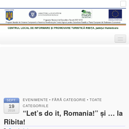
Centrul Local de Informare
Turism în Munții Zarandului
Turistică Ribița
Inforibita – Centrul de Informare Turistică
Obiective de vizitat
Despre comuna Ribița
EVENIMENTE
•
FĂRĂ CATEGORIE
•
TOATE
SEPT.
Mănăstirea Crişan
CATEGORIILE
19
“Let’s do it, Romania!” și … la
2018
Biserica Ortodoxă „Sf. Nicolae” din Ribiţa (1404, 1414, 1417
Ribita!
Biserica Ortodoxă „Cuvioasa Paraschiva” din Ribicioara