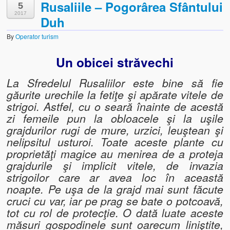
Rusaliile – Pogorârea Sfântului
5
2017
Duh
Biserica Ortodoxă „Sf. Nicolae” din Dumbrava de Sus
By
Operator turism
Biserica Ortodoxă „Adormirea Maicii Domnului” din Dumbr
Un obicei străvechi
CASA MEMORIALĂ CRIŞAN
La Sfredelul Rusaliilor este bine să fie
Casa memorială „Vlaicu Bârna” din Crişan
găurite urechile la fetiţe şi apărate vitele de
Casa Muzeu „Lada de Zestre” din Ribiţa
strigoi. Astfel, cu o seară înainte de acestă
zi femeile pun la obloacele şi la uşile
REZERVAŢIA NATURALĂ SPEOLOGICĂ CHEILE RIBICIOAREI
grajdurilor rugi de mure, urzici, leuştean şi
nelipsitul usturoi. Toate aceste plante cu
Obiective Turistice din Vecinătate
proprietăţi magice au menirea de a proteja
grajdurile şi implicit vitele, de invazia
Folclor
strigoilor care ar avea loc în această
noapte. Pe uşa de la grajd mai sunt făcute
Folclor, Datini şi Obiceiuri
cruci cu var, iar pe prag se bate o potcoavă,
Obiceiuri locale și legende
tot cu rol de protecţie. O dată luate aceste
măsuri gospodinele sunt oarecum liniştite,
Ultimul meşter de fluiere din Zarand