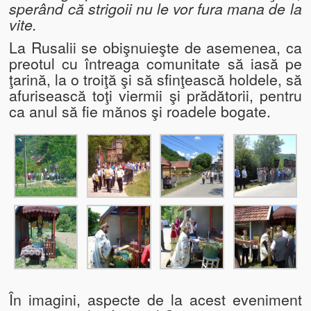
sperând că strigoii nu le vor fura mana de la
vite.
Informații utile
La Rusalii se obişnuieşte de asemenea, ca
Informații despre comuna Ribița
preotul cu întreaga comunitate să iasă pe
ţarină, la o troiţă şi să sfinţească holdele, să
Cazare
afurisească toţi viermii şi prădătorii, pentru
ca anul să fie mănos şi roadele bogate.
Telefoane şi Adrese Utile
Contact
În imagini, aspecte de la acest eveniment