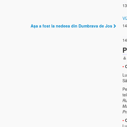
13
VI
14
Așa a fost la nedeea din Dumbrava de Jos
14
P
•
C
Lu
Sâ
Pe
te
Ru
Ma
Pr
•
Lu