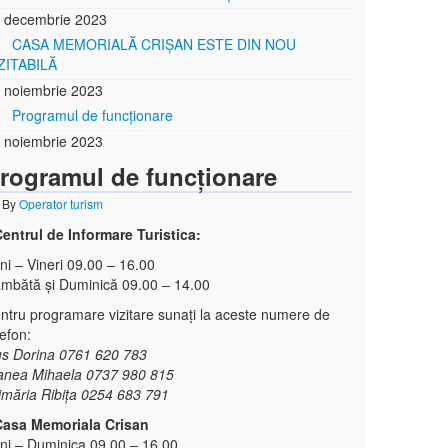
 decembrie 2023
CASA MEMORIALĂ CRIȘAN ESTE DIN NOU
ZITABILĂ
 noiembrie 2023
Programul de funcționare
 noiembrie 2023
rogramul de funcționare
By
Operator turism
entrul de Informare Turistica:
ni – Vineri 09.00 – 16.00
mbătă și Duminică 09.00 – 14.00
ntru programare vizitare sunați la aceste numere de
lefon:
s Dorina 0761 620 783
nea Mihaela 0737 980 815
imăria Ribița 0254 683 791
Casa Memoriala Crisan
ni – Duminica 09.00 – 16.00