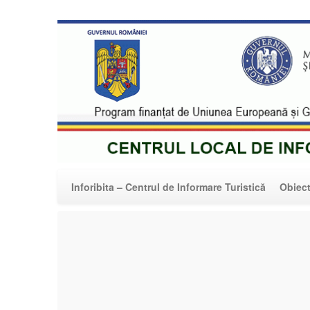
Centrul Local de Infor
Inforibita – Centrul de Informare Turistică
Obiect
Turism în Munții Zarandului