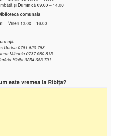
mbătă și Duminică 09.00 – 14.00
Biblioteca comunala
ni – Vineri 12.00 – 16.00
formații:
s Dorina 0761 620 783
nea Mihaela 0737 980 815
imăria Ribița 0254 683 791
um este vremea la Ribița?