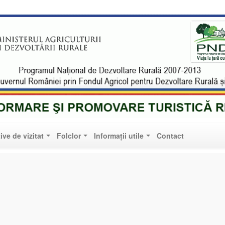
mare Turistică Ribița
ive de vizitat
Folclor
Informații utile
Contact