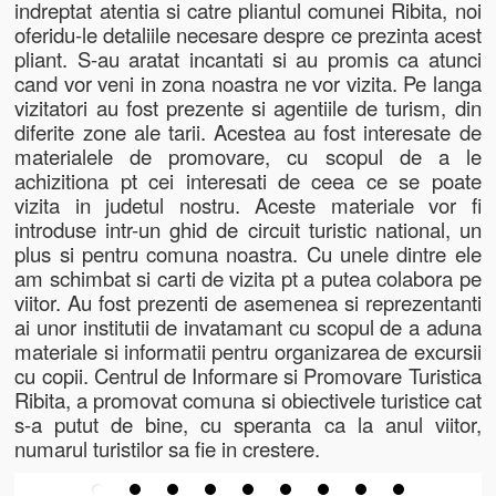
indreptat atentia si catre pliantul comunei Ribita, noi
oferidu-le detaliile necesare despre ce prezinta acest
pliant. S-au aratat incantati si au promis ca atunci
cand vor veni in zona noastra ne vor vizita. Pe langa
vizitatori au fost prezente si agentiile de turism, din
diferite zone ale tarii. Acestea au fost interesate de
materialele de promovare, cu scopul de a le
achizitiona pt cei interesati de ceea ce se poate
vizita in judetul nostru. Aceste materiale vor fi
introduse intr-un ghid de circuit turistic national, un
plus si pentru comuna noastra. Cu unele dintre ele
am schimbat si carti de vizita pt a putea colabora pe
viitor. Au fost prezenti de asemenea si reprezentanti
ai unor institutii de invatamant cu scopul de a aduna
materiale si informatii pentru organizarea de excursii
cu copii. Centrul de Informare si Promovare Turistica
Ribita, a promovat comuna si obiectivele turistice cat
s-a putut de bine, cu speranta ca la anul viitor,
numarul turistilor sa fie in crestere.