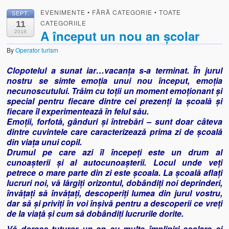
EVENIMENTE
•
FĂRĂ CATEGORIE
•
TOATE
SEPT.
CATEGORIILE
11
A început un nou an școlar
2018
By
Operator turism
Clopotelul a sunat iar…vacanța s-a terminat. În jurul
nostru se simte emoția unui nou început, emoția
necunoscutului. Trăim cu toții un moment emoționant și
special pentru fiecare dintre cei prezenți la școală și
fiecare îl experimentează în felul său.
Emoții, forfotă, gânduri și întrebări – sunt doar câteva
dintre cuvintele care caracterizează prima zi de școală
din viața unui copil.
Drumul pe care azi îl începeți este un drum al
cunoașterii și al autocunoașterii. Locul unde veți
petrece o mare parte din zi este școala. La școală aflați
lucruri noi, vă lărgiți orizontul, dobândiți noi deprinderi,
învățați să învățați, descoperiți lumea din jurul vostru,
dar să și priviți în voi înșivă pentru a descoperii ce vreți
de la viață și cum să dobândiți lucrurile dorite.
Vă doresc tuturor un an cu multe împliniri școlare și