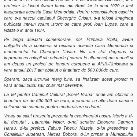
profesor la Liceul Avram Iancu din Brad, iar in anul 1979 a fost
inaugurata aceasta Casa Memoriala. Pentru reconstituirea casei in
care s-a nascut capitanul Gheorghe Crisan, s-a folosit imaginea
publicata intr-un volum istoric de catre prof. Ioan Lupas, care a
vizitat-o in anul 1934.
Pe langa aceasta comemorare, noi, Primaria Ribita, avem
obligatia de a conserva si restaura aceasta Casa Memoriala si
monumentul lai Cheorghe Crisan. Nu am stat degeaba si
impreuna cu colegii din primarie ( carora le ultumesc) am muncit si
am depus un proiect pe fonduri europene la AFIR-Timisoara si
vara anului 2017 am obtinut o finantare de 500.000de euro.
Speram, daca lucrurile merg bine, sa finalizam acest proiect in
vara anului 2020 sau chiar mai devreme.
La fel pentru Caminul Cultural „Viorel Brana” unde am obtinut o
finantare de de 500.000 de euro, impreuna cu alte doua camine
culturale din comuna pentru modernizare si dotari.
Vreau sa salut prezenta prezenta la evenimentul nostru istoric a d-
lui deputat , Laurentiu Nistor, d-nei senator Eleonora Carmen
Harau, d-lui prefect, Fabius Tiberiu Kiszely, d-lui presedinte a
Consiliului Judetean, Mircea Bobora, d-lui primar a Municipiului