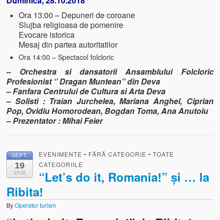
Duminica, 28.10.2018
Ora 13:00 – Depuneri de coroane
Slujba religioasa de pomenire
Evocare istorica
Mesaj din partea autoritatilor
Ora 14:00 – Spectacol folcloric
– Orchestra si dansatorii Ansamblului Folcloric
Profesionist ‘’ Dragan Muntean’’ din Deva
– Fanfara Centrului de Cultura si Arta Deva
– Solisti : Traian Jurchelea, Mariana Anghel, Ciprian
Pop, Ovidiu Homorodean, Bogdan Toma, Ana Anutoiu
– Prezentator : Mihai Feier
EVENIMENTE
•
FĂRĂ CATEGORIE
•
TOATE
SEPT.
CATEGORIILE
19
“Let’s do it, Romania!” și … la
2018
Ribita!
By
Operator turism