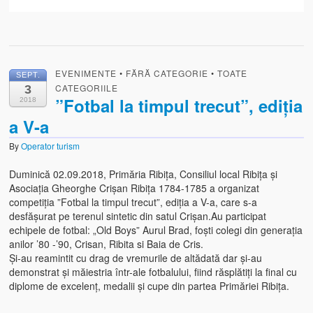
EVENIMENTE
•
FĂRĂ CATEGORIE
•
TOATE
SEPT.
CATEGORIILE
3
”Fotbal la timpul trecut”, ediția
2018
a V-a
By
Operator turism
Duminică 02.09.2018, Primăria Ribița, Consiliul local Ribița și
Asociația Gheorghe Crișan Ribița 1784-1785 a organizat
competiția ”Fotbal la timpul trecut”, ediția a V-a, care s-a
desfășurat pe terenul sintetic din satul Crișan.Au participat
echipele de fotbal: „Old Boys” Aurul Brad, foști colegi din generația
anilor ’80 -’90, Crisan, Ribita si Baia de Cris.
Și-au reamintit cu drag de vremurile de altădată dar și-au
demonstrat și măiestria într-ale fotbalului, fiind răsplătiți la final cu
diplome de excelenț, medalii și cupe din partea Primăriei Ribița.