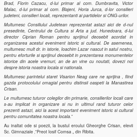
Brad, Florin Cazacu, d-lui primar al com. Dumbravita, Victor
Malac, d-lui primar al com. Blajeni, Horia Jurca, d-lor consilieri
judeteni, consilieri locali, reprezentanti ai partidelor si ONG-urilor.
Multumesc Consiliului Judetean reprezentat astazi aici de d-nul
presedinte, Centrului de Cultura si Arta a jud. Hunedoara, d-lui
director Ciprian Roman pentru sprijinul deosebit acordat in
organizarea acestui eveniment istoric si cultural. De asemenea,
multumesc mult dr. in istorie, Ioachim Lazar nascut in satul nostru,
pentru eforturile si sprijinul deosebit in prezentarea monumentelor
istorice din acele vremuri, an de an vine cu noutati, dovezi noi
despre istoria noastra locala si nationala.
Multumesc parintelui staret Visarion Neag care ne sprijina , fiind
gazda protocolului omagial pentru distinsii oaspeti la Manastirea
Crisan.
Le multumesc tuturor colegilor din primarie, consilierilor locali care
s-au implicat in organizare si nu in ultimul rand tuturor celor
prezenti astazi, aici la acest important eveniment istoric si cultural
pentru comunitatea noastra locala.”
Au inaltat ode si poezii, la bustul eroului Gheorghe Crisan, elevii
Sc. Gimnaziale ‚”Preot Iosif Comsa „ din Ribita.