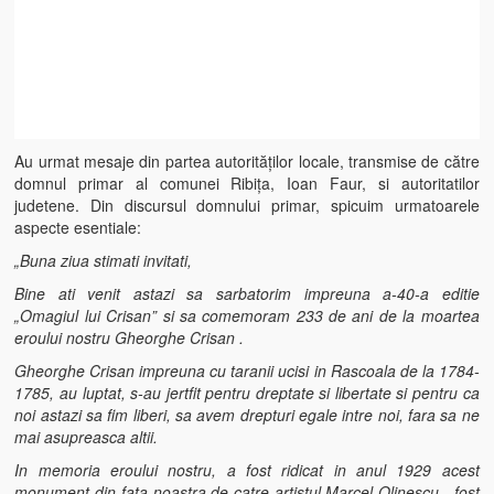
Au urmat mesaje din partea autorităților locale, transmise de către
domnul primar al comunei Ribița, Ioan Faur, si autoritatilor
judetene. Din discursul domnului primar, spicuim urmatoarele
aspecte esentiale:
„Buna ziua stimati invitati,
Bine ati venit astazi sa sarbatorim impreuna a-40-a editie
„Omagiul lui Crisan” si sa comemoram 233 de ani de la moartea
eroului nostru Gheorghe Crisan .
Gheorghe Crisan impreuna cu taranii ucisi in Rascoala de la 1784-
1785,
au luptat, s-au jertfit pentru dreptate si libertate si pentru ca
noi astazi sa fim liberi, sa avem drepturi egale intre noi, fara sa ne
mai asupreasca altii.
In memoria eroului nostru, a fost ridicat in anul 1929 acest
monument din fata noastra de catre artistul Marcel Olinescu , fost