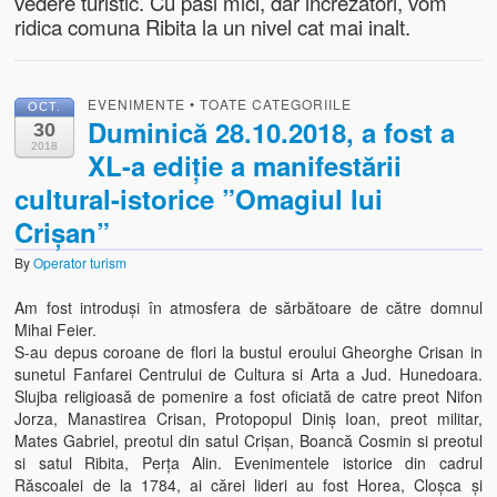
vedere turistic. Cu pasi mici, dar increzatori, vom
ridica comuna Ribita la un nivel cat mai inalt.
EVENIMENTE
•
TOATE CATEGORIILE
OCT.
Duminică 28.10.2018, a fost a
30
2018
XL-a ediție a manifestării
cultural-istorice ”Omagiul lui
Crișan”
By
Operator turism
Am fost introduși în atmosfera de sărbătoare de către domnul
Mihai Feier.
S-au depus coroane de flori la bustul eroului Gheorghe Crisan in
sunetul Fanfarei Centrului de Cultura si Arta a Jud. Hunedoara.
Slujba religioasă de pomenire a fost oficiată de catre preot Nifon
Jorza, Manastirea Crisan, Protopopul Diniș Ioan, preot militar,
Mates Gabriel, preotul din satul Crișan, Boancă Cosmin si preotul
si satul Ribita, Perța Alin. Evenimentele istorice din cadrul
Răscoalei de la 1784, ai cărei lideri au fost Horea, Cloșca și