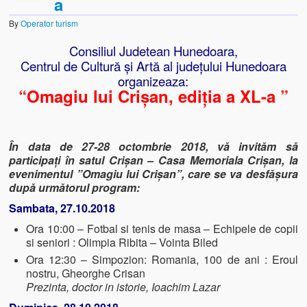
a
By
Operator turism
Consiliul Judetean Hunedoara,
Centrul de Cultură și Artă al județului Hunedoara
organizeaza:
“Omagiu lui Crișan, ediția a XL-a ”
În data de 27-28 octombrie 2018, vă invităm să
participaţi în satul Crişan – Casa Memoriala Crişan, la
evenimentul ”Omagiu lui Crişan”, care se va desfăşura
după următorul program:
Sambata, 27.10.2018
Ora 10:00 – Fotbal si tenis de masa – Echipele de copii
si seniori : Olimpia Ribita – Vointa Biled
Ora 12:30 – Simpozion: Romania, 100 de ani : Eroul
nostru, Gheorghe Crisan
Prezinta, doctor in istorie, Ioachim Lazar