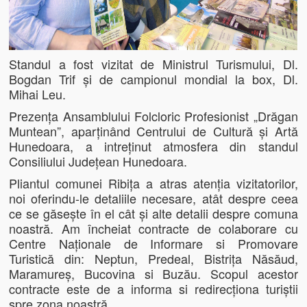
Standul a fost vizitat de Ministrul Turismului, Dl.
Bogdan Trif și de campionul mondial la box, Dl.
Mihai Leu.
Prezența Ansamblului Folcloric Profesionist „Drăgan
Muntean”, aparținând Centrului de Cultură și Artă
Hunedoara, a intreținut atmosfera din standul
Consiliului Județean Hunedoara.
Pliantul comunei Ribița a atras atenția vizitatorilor,
noi oferindu-le detaliile necesare, atât despre ceea
ce se găsește în el cât și alte detalii despre comuna
noastră. Am încheiat contracte de colaborare cu
Centre Naționale de Informare si Promovare
Turistică din: Neptun, Predeal, Bistrița Năsăud,
Maramureș, Bucovina si Buzău. Scopul acestor
contracte este de a informa si redirecționa turiștii
spre zona noastră.