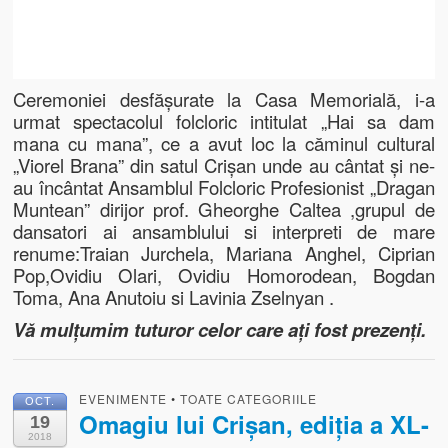
Ceremoniei desfășurate la Casa Memorială, i-a
urmat spectacolul folcloric intitulat „Hai sa dam
mana cu mana”, ce a avut loc la căminul cultural
„Viorel Brana” din satul Crișan unde au cântat și ne-
au încântat Ansamblul Folcloric Profesionist „Dragan
Muntean” dirijor prof. Gheorghe Caltea ,grupul de
dansatori ai ansamblului si interpreti de mare
renume:Traian Jurchela, Mariana Anghel, Ciprian
Pop,Ovidiu Olari, Ovidiu Homorodean, Bogdan
Toma, Ana Anutoiu si Lavinia Zselnyan .
Vă mulțumim tuturor celor care ați fost prezenți.
EVENIMENTE
•
TOATE CATEGORIILE
OCT.
Omagiu lui Crișan, ediția a XL-
19
2018