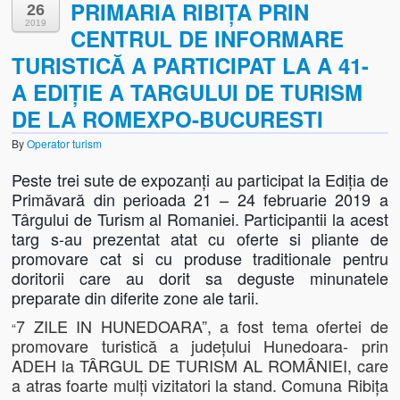
PRIMARIA RIBIȚA PRIN
26
2019
CENTRUL DE INFORMARE
Biserica Ortodoxă „Sf. Nicolae” din Dumbrava de Sus
TURISTICĂ A PARTICIPAT LA A 41-
Biserica Ortodoxă „Adormirea Maicii Domnului” din Dumbr
A EDIȚIE A TARGULUI DE TURISM
CASA MEMORIALĂ CRIŞAN
DE LA ROMEXPO-BUCURESTI
Casa memorială „Vlaicu Bârna” din Crişan
By
Operator turism
Peste trei sute de expozanți au participat la Ediția de
Casa Muzeu „Lada de Zestre” din Ribiţa
Primăvară din perioada 21 – 24 februarie 2019 a
Târgului de Turism al Romaniei. Participantii la acest
REZERVAŢIA NATURALĂ SPEOLOGICĂ CHEILE RIBICIOAREI
targ s-au prezentat atat cu oferte si pliante de
Obiective Turistice din Vecinătate
promovare cat si cu produse traditionale pentru
doritorii care au dorit sa deguste minunatele
Folclor
preparate din diferite zone ale tarii.
7 ZILE IN HUNEDOARA”, a fost tema ofertei de
Folclor, Datini şi Obiceiuri
“
promovare turistică a județului Hunedoara- prin
Obiceiuri locale și legende
ADEH la TÂRGUL DE TURISM AL ROMÂNIEI, care
a atras foarte mulți vizitatori la stand. Comuna Ribița
Ultimul meşter de fluiere din Zarand