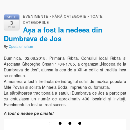
EVENIMENTE
•
FĂRĂ CATEGORIE
•
TOATE
SEPT.
CATEGORIILE
3
Așa a fost la nedeea din
2018
Dumbrava de Jos
By
Operator turism
Duminica, 02.08.2018, Primaria Ribita, Consiliul local Ribita si
Asociatia Gheorghe Crisan 1784-1785, a organizat „Nedeea de la
Dumbrava de Jos”, ajunsa la cea de a XIII-a editie si traditia inca
se continua.
Atmosfera a fost intretinuta de indragitul solist de muzica populara
Mile Povan si solista Mihaela Boda, impreuna cu formatia.
La sărbătoarea tradițională a satului Dumbrava de Jos a participat
cu entuziasm un număr de aproximativ 400 localnici și invitați.
Evenimentul a fost un real succes.
A fost o nedee pe cinste!