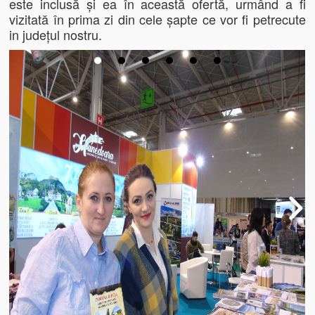
este inclusă și ea în această ofertă, urmând a fi
vizitată în prima zi din cele șapte ce vor fi petrecute
Informații utile
in județul nostru.
Informații despre comuna Ribița
Cazare
Telefoane şi Adrese Utile
Contact