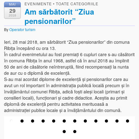
EVENIMENTE
•
TOATE CATEGORIILE
MAI
Am sărbătorit “Ziua
29
2018
pensionarilor”
By
Operator turism
Ieri, 28 mai 2018, am sărbătorit “Ziua pensionarilor” din comuna
Ribița începând cu ora 13.
În cadrul evenimetului au fost premiați 6 cupluri care s-au căsătorit
în comuna Ribița în anul 1968, astfel că în anul 2018 au împlinit
50 de ani de căsătorie neîntreruptă, fiind recompensați la nunta
de aur cu o diplomă de excelență.
S-au mai acordat diplome de excelență și pensionarilor care au
avut un rol important în administrația publică locală precum și în
învățământul comunei Ribița, adică foști aleși locali (primari și
consilieri locali), funcționari și cadre didactice. Aceștia au primit
diplomă de excelență pentru activitatea merituoasă a
administrației publice locale și a învățământului din comună.