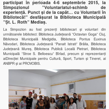
participat în perioada 4-6 septembrie 2015, la
Simpozionul ”Voluntariatul-schimb de
experiență. Punct și de la capăt… cu Voluntarii în
Bibliotecă!” desfășurat la Biblioteca Municipală
”Șt. L. Roth” Mediaș.
La Simpozion au fost prezenți bibliotecari și voluntari din
următoarele biblioteci: Biblioteca Județeană ”Octavian Goga” Cluj,
Biblioteca Municipală Medgidia, Biblioteca Pontus Euxinus
Năvodari, Biblioteca Județeană ”Panait Istrati” Brăila, Biblioteca
Județeană Mureș, Biblioteca Publică Locală Pietrari, Biblioteca
Municipală ”Stroe S. Belloescu” Bîrlad, precum și reprezentanți
aiDirecției Municipale pentru Cultură, Sport, Turism și Tineret, ai
ANBPR și ai PROVOBIS.