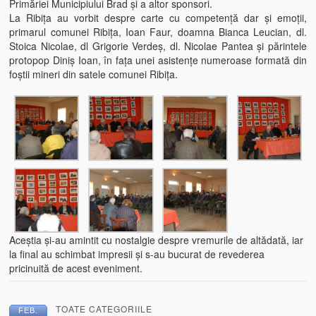
Primăriei Municipiului Brad şi a altor sponsori.
La Ribiţa au vorbit despre carte cu competenţă dar şi emoţii,
primarul comunei Ribiţa, Ioan Faur, doamna Bianca Leucian, dl.
Stoica Nicolae, dl Grigorie Verdeş, dl. Nicolae Pantea şi părintele
protopop Diniş Ioan, în faţa unei asistenţe numeroase formată din
foştii mineri din satele comunei Ribiţa.
Aceştia şi-au amintit cu nostalgie despre vremurile de altădată, iar
la final au schimbat impresii şi s-au bucurat de revederea
pricinuită de acest eveniment.
TOATE CATEGORIILE
FEB.