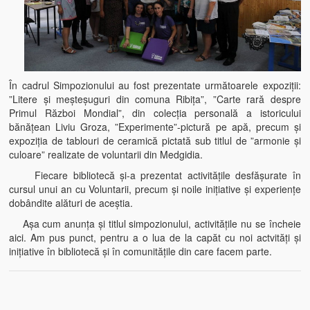
În cadrul Simpozionului au fost prezentate următoarele expoziții:
”Litere și meșteșuguri din comuna Ribița”, ”Carte rară despre
Primul Război Mondial”, din colecția personală a istoricului
bănățean Liviu Groza, ”Experimente”-pictură pe apă, precum și
expoziția de tablouri de ceramică pictată sub titlul de ”armonie și
culoare” realizate de voluntarii din Medgidia.
Fiecare bibliotecă și-a prezentat activitățile desfășurate în
cursul unui an cu Voluntarii, precum și noile inițiative și experiențe
dobândite alături de aceștia.
Așa cum anunța și titlul simpozionului, activitățile nu se încheie
aici. Am pus punct, pentru a o lua de la capăt cu noi actvități și
inițiative în bibliotecă și în comunitățile din care facem parte.