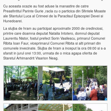
Cu aceasta ocazie au fost aduse la manastire de catre
Preasfintitul Parinte Gurie ,racla cu o particica din Sfintele Moaste
ale Sfantului Luca al Crimeei de la Paraclisul Episcopiei Devei si
Hunedoarei.
La slujba de hram au participat aproximativ 2000 de credinciosi,
printre care doamna deputat Natalia Intotero, domnul deputat
Laurentiu Nistor, fostul prefect Sorin Vasilescu, primarul Comunei
Ribita Ioan Faur, viceprimarul Comunei Ribita si alti primari din
comunele invecinate. Slujba de hram a inceput la ora 09:00 si s-a
sfarsit in jurul orei 13:00, urmata de o mica agapa oferita de
Staretul Arhimandrit Visarion Neag.