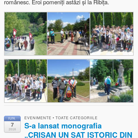
românesc. Eroi pomeniți astăzi și la Ribița.
EVENIMENTE
•
TOATE CATEGORIILE
IUN.
S-a lansat monografia
7
2016
„CRIȘAN UN SAT ISTORIC DIN