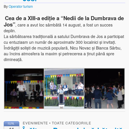
By
Operator turism
Cea de a XIII-a ediție a “Nedii de la Dumbrava de
Jos”
, care a avut loc sâmbătă 14 august, a fost un succes
deplin.
La sărbătoarea tradițională a satului Dumbrava de Jos a participat
cu entuziasm un număr de aproximativ 300 localnici și invitați.
Îndrăgiții soliști de muzică populară, Nicu Novac și Bianca Sârbu,
au încins atmosfera la maxim și petrecerea a ținut până spre
dimineață.
EVENIMENTE
•
TOATE CATEGORIILE
IUN.