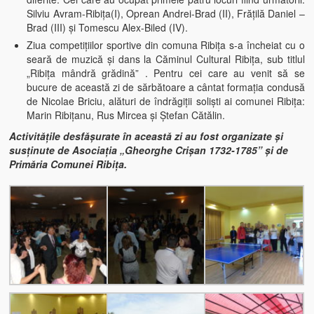
Silviu Avram-Ribiţa(I), Oprean Andrei-Brad (II), Frăţilă Daniel –
Brad (III) şi Tomescu Alex-Biled (IV).
Ziua competiţiilor sportive din comuna Ribiţa s-a încheiat cu o
seară de muzică şi dans la Căminul Cultural Ribiţa, sub titlul
„Ribiţa mândră grădină” . Pentru cei care au venit să se
bucure de această zi de sărbătoare a cântat formaţia condusă
de Nicolae Briciu, alături de îndrăgiţii solişti ai comunei Ribiţa:
Marin Ribiţanu, Rus Mircea şi Ştefan Cătălin.
Activităţile desfăşurate în această zi au fost organizate şi
susţinute de Asociaţia „Gheorghe Crişan 1732-1785” şi de
Primăria Comunei Ribiţa.