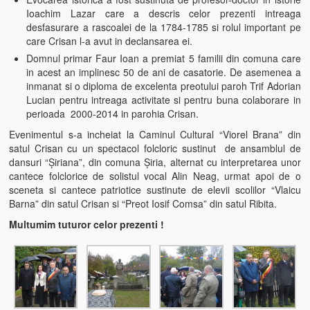
Ioachim Lazar care a descris celor prezenti intreaga
Informații utile
desfasurare a rascoalei de la 1784-1785 si rolul important pe
care Crisan l-a avut in declansarea ei.
Informații despre comuna Ribița
Domnul primar Faur Ioan a premiat 5 familii din comuna care
in acest an implinesc 50 de ani de casatorie. De asemenea a
Cazare
inmanat si o diploma de excelenta preotului paroh Trif Adorian
Lucian pentru intreaga activitate si pentru buna colaborare in
Telefoane şi Adrese Utile
perioada 2000-2014 in parohia Crisan.
Evenimentul s-a incheiat la Caminul Cultural “Viorel Brana” din
Contact
satul Crisan cu un spectacol folcloric sustinut de ansamblul de
dansuri “Șiriana”, din comuna Șiria, alternat cu interpretarea unor
cantece folclorice de solistul vocal Alin Neag, urmat apoi de o
sceneta si cantece patriotice sustinute de elevii scolilor “Vlaicu
Barna” din satul Crisan si “Preot Iosif Comsa” din satul Ribita.
Multumim tuturor celor prezenti !