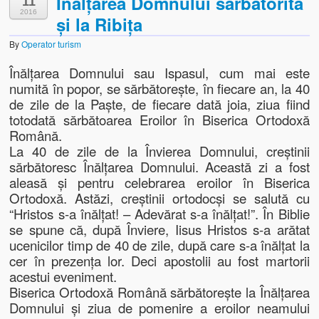
Înălțarea Domnului sărbătorită
11
2016
și la Ribița
By
Operator turism
Înălţarea Domnului sau Ispasul, cum mai este
numită în popor, se sărbătoreşte, în fiecare an, la 40
de zile de la Paşte, de fiecare dată joia, ziua fiind
totodată sărbătoarea Eroilor în Biserica Ortodoxă
Română.
La 40 de zile de la Învierea Domnului, creştinii
sărbătoresc Înălţarea Domnului. Această zi a fost
aleasă şi pentru celebrarea eroilor în Biserica
Ortodoxă. Astăzi, creştinii ortodocşi se salută cu
“Hristos s-a înălţat! – Adevărat s-a înălţat!”. În Biblie
se spune că, după Înviere, Iisus Hristos s-a arătat
ucenicilor timp de 40 de zile, după care s-a înălţat la
cer în prezenţa lor. Deci apostolii au fost martorii
acestui eveniment.
Biserica Ortodoxă Română sărbătorește la Înălțarea
Domnului și ziua de pomenire a eroilor neamului