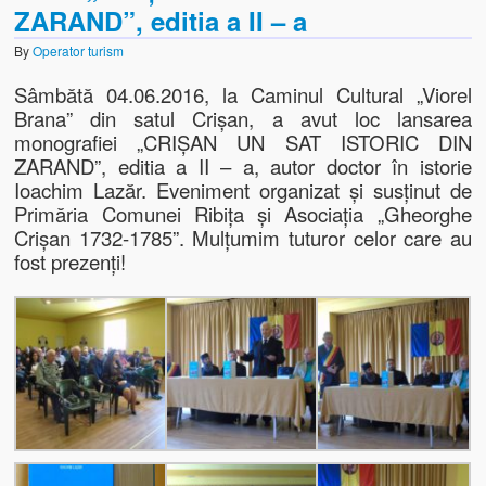
ZARAND”, editia a II – a
By
Operator turism
Sâmbătă 04.06.2016, la Caminul Cultural „Viorel
Brana” din satul Crișan, a avut loc lansarea
monografiei „CRIȘAN UN SAT ISTORIC DIN
ZARAND”, editia a II – a, autor doctor în istorie
Ioachim Lazăr. Eveniment organizat și susținut de
Primăria Comunei Ribița și Asociația „Gheorghe
Crișan 1732-1785”. Mulțumim tuturor celor care au
fost prezenți!