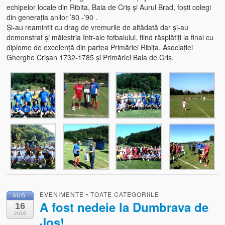
echipelor locale din Ribita, Baia de Criș și Aurul Brad, foști colegi
din generația anilor ’80 -’90 .
Și-au reamintit cu drag de vremurile de altădată dar și-au
demonstrat și măiestria într-ale fotbalului, fiind răsplătiți la final cu
diplome de excelență din partea Primăriei Ribița, Asociației
Gherghe Crișan 1732-1785 și Primăriei Baia de Criș.
EVENIMENTE
•
TOATE CATEGORIILE
AUG.
A fost nedeie la Dumbrava de
16
2016
Jos!