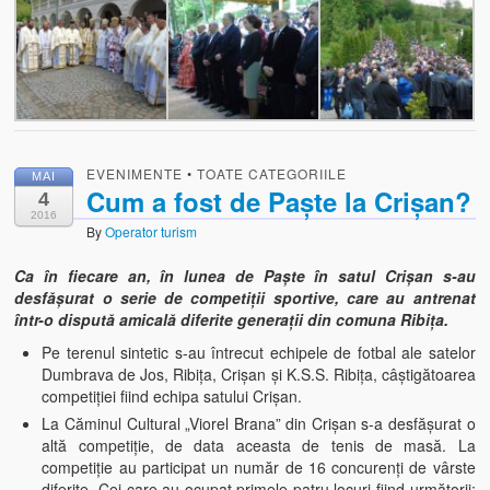
EVENIMENTE
•
TOATE CATEGORIILE
MAI
Cum a fost de Paște la Crișan?
4
2016
By
Operator turism
Ca în fiecare an, în lunea de Paște în satul Crişan s-au
desfăşurat o serie de competiţii sportive, care au antrenat
într-o dispută amicală diferite generaţii din comuna Ribiţa.
Pe terenul sintetic s-au întrecut echipele de fotbal ale satelor
Dumbrava de Jos, Ribiţa, Crişan şi K.S.S. Ribiţa, câştigătoarea
competiţiei fiind echipa satului Crişan.
La Căminul Cultural „Viorel Brana” din Crişan s-a desfăşurat o
altă competiţie, de data aceasta de tenis de masă. La
competiţie au participat un număr de 16 concurenţi de vârste
diferite. Cei care au ocupat primele patru locuri fiind următorii: