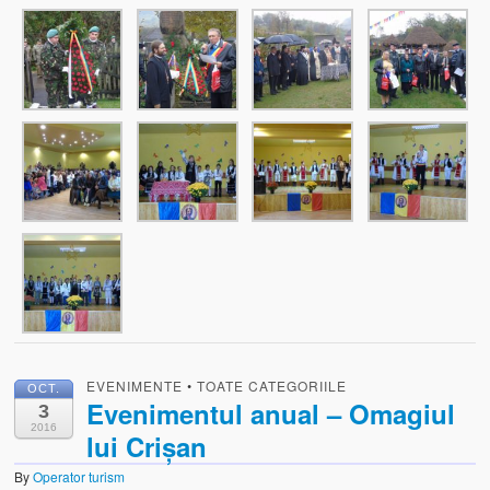
EVENIMENTE
•
TOATE CATEGORIILE
OCT.
Evenimentul anual – Omagiul
3
2016
lui Crișan
By
Operator turism