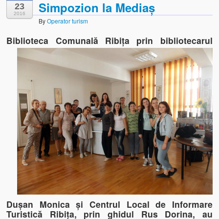
Simpozion la Mediaș
23
2016
By
Operator turism
Bibl
ioteca Comunală Ribița prin bibliotecarul
Dușan Monica și Centrul Local de Informare
Turistică Ribița, prin ghidul Rus Dorina, au