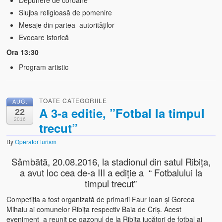
Slujba religioasă de pomenire
Mesaje din partea autorităților
Evocare istorică
Ora 13:30
Program artistic
TOATE CATEGORIILE
AUG.
A 3-a editie, ”Fotbal la timpul
22
2016
trecut”
By
Operator turism
Sâmbătă, 20.08.2016, la stadionul din satul Ribița,
a avut loc cea de-a III a ediție a “ Fotbalului la
timpul trecut”
Competiția a fost organizată de primarii Faur Ioan și Gorcea
Mihaiu ai comunelor Ribița respectiv Baia de Criș. Acest
eveniment a reunit pe gazonul de la Ribița jucători de fotbal ai