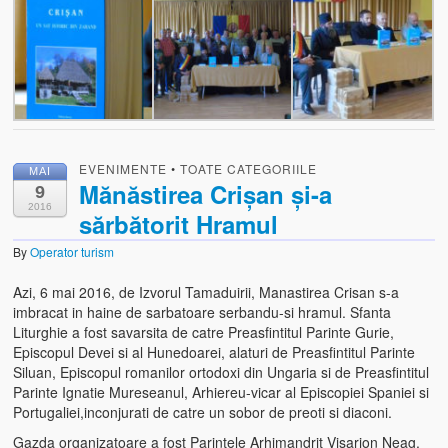
EVENIMENTE
•
TOATE CATEGORIILE
MAI
Mănăstirea Crișan și-a
9
2016
sărbătorit Hramul
By
Operator turism
Azi, 6 mai 2016, de Izvorul Tamaduirii, Manastirea Crisan s-a
imbracat in haine de sarbatoare serbandu-si hramul. Sfanta
Liturghie a fost savarsita de catre Preasfintitul Parinte Gurie,
Episcopul Devei si al Hunedoarei, alaturi de Preasfintitul Parinte
Siluan, Episcopul romanilor ortodoxi din Ungaria si de Preasfintitul
Parinte Ignatie Mureseanul, Arhiereu-vicar al Episcopiei Spaniei si
Portugaliei,inconjurati de catre un sobor de preoti si diaconi.
Gazda organizatoare a fost Parintele Arhimandrit Visarion Neag.