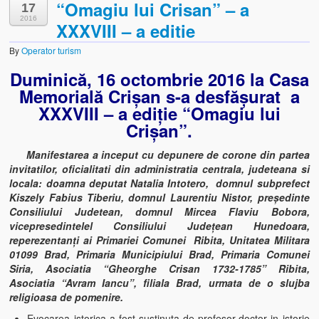
“Omagiu lui Crisan” – a
17
2016
XXXVIII – a editie
Biserica Ortodoxă „Sf. Nicolae” din Dumbrava de Sus
By
Operator turism
Biserica Ortodoxă „Adormirea Maicii Domnului” din Dumbr
Duminică, 16 octombrie 2016 la Casa
CASA MEMORIALĂ CRIŞAN
Memorială Crișan s-a desfășurat a
XXXVIII – a ediție “Omagiu lui
Casa memorială „Vlaicu Bârna” din Crişan
Crișan”.
Casa Muzeu „Lada de Zestre” din Ribiţa
Manifestarea a inceput cu depunere de corone din partea
invitatilor, oficialitati din administratia centrala, judeteana si
REZERVAŢIA NATURALĂ SPEOLOGICĂ CHEILE RIBICIOAREI
locala: doamna deputat Natalia Intotero, domnul subprefect
Kiszely Fabius Tiberiu, domnul Laurentiu Nistor, președinte
Obiective Turistice din Vecinătate
Consiliului Judetean, domnul Mircea Flaviu Bobora,
vicepresedintelel Consiliului Județean Hunedoara,
Folclor
reperezentanți ai Primariei Comunei Ribita, Unitatea Militara
01099 Brad, Primaria Municipiului Brad, Primaria Comunei
Folclor, Datini şi Obiceiuri
Siria, Asociatia “Gheorghe Crisan 1732-1785” Ribita,
Asociatia “Avram Iancu”, filiala Brad, urmata de o slujba
Obiceiuri locale și legende
religioasa de pomenire.
Ultimul meşter de fluiere din Zarand
Evocarea istorica a fost sustinuta de profesor-doctor in istorie