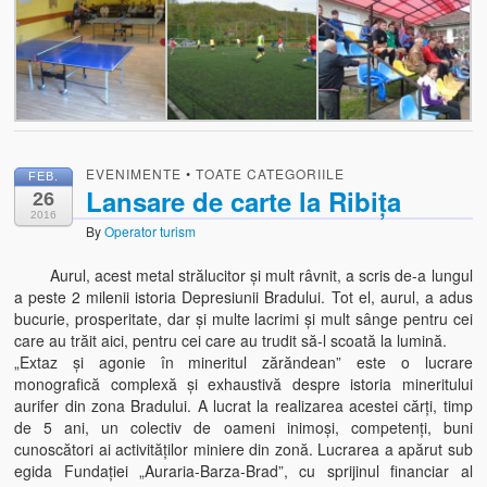
EVENIMENTE
•
TOATE CATEGORIILE
FEB.
Lansare de carte la Ribiţa
26
2016
By
Operator turism
Aurul, acest metal strălucitor şi mult râvnit, a scris de-a lungul
a peste 2 milenii istoria Depresiunii Bradului. Tot el, aurul, a adus
bucurie, prosperitate, dar şi multe lacrimi şi mult sânge pentru cei
care au trăit aici, pentru cei care au trudit să-l scoată la lumină.
„Extaz şi agonie în mineritul zărăndean” este o lucrare
monografică complexă şi exhaustivă despre istoria mineritului
aurifer din zona Bradului. A lucrat la realizarea acestei c
ărţi, timp
de 5 ani, un colectiv de oameni inimoşi, competenţi, buni
cunoscători ai activităţilor miniere din zonă. Lucrarea a apărut sub
egida Fundaţiei „Auraria-Barza-Brad”, cu sprijinul financiar al